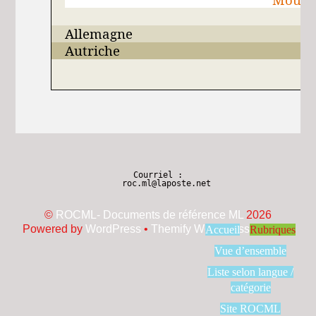
Allemagne
Autriche
Courriel :
roc.ml@laposte.net
©
ROCML- Documents de référence ML
2026
Powered by
WordPress
•
Themify WordPress Themes
Accueil
Rubriques
Vue d’ensemble
Liste selon langue /
catégorie
Site ROCML