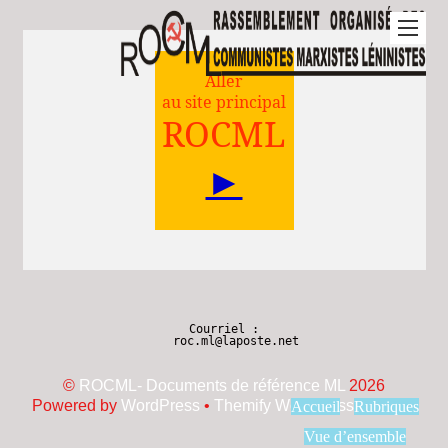
Aller
au site principal
ROCML
►
Courriel :
roc.ml@laposte.net
©
ROCML- Documents de référence ML
2026
Powered by
WordPress
•
Themify WordPress Themes
Accueil
Rubriques
Vue d’ensemble