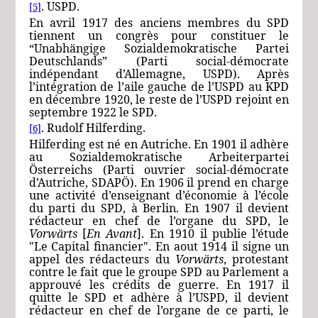
. USPD.
[5]
En avril 1917 des anciens membres du SPD
tiennent un congrès pour constituer le
“
Unabhängige Sozialdemokratische Partei
Deutschlands
” (Parti social-démocrate
indépendant d’Allemagne, USPD). Après
l’intégration de l’aile gauche de l’USPD au KPD
en décembre 1920, le reste de l’USPD rejoint en
septembre 1922 le SPD.
. Rudolf Hilferding.
[6]
Hilferding est né en Autriche. En 1901 il adhère
au
Sozialdemokratische Arbeiterpartei
Österreichs
(Parti ouvrier social-démocrate
d’Autriche, SDAPÖ). En 1906 il prend en charge
une activité d’enseignant d’économie à l’école
du parti du SPD, à Berlin. En 1907 il devient
rédacteur en chef de l’organe du SPD, le
Vorwärts
[
En Avant
]. En 1910 il publie l’étude
"Le Capital financier". En aout 1914 il signe un
appel des rédacteurs du
Vorwärts
, protestant
contre le fait que le groupe SPD au Parlement a
approuvé les crédits de guerre. En 1917 il
quitte le SPD et adhère à l’USPD, il devient
rédacteur en chef de l’organe de ce parti, le