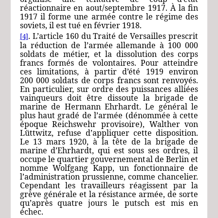
réactionnaire en aout/septembre 1917. À la fin
1917 il forme une armée contre le régime des
soviets, il est tué en février 1918.
. L’article 160 du Traité de Versailles prescrit
[4]
la réduction de l’armée allemande à 100 000
soldats de métier, et la dissolution des corps
francs formés de volontaires. Pour atteindre
ces limitations, à partir d’été 1919 environ
200 000 soldats de corps francs sont renvoyés.
En particulier, sur ordre des puissances alliées
vainqueurs doit être dissoute la brigade de
marine de
Hermann Ehrhardt
. Le général le
plus haut gradé de l’armée (dénommée à cette
époque
Reichswehr
provisoire),
Walther von
Lüttwitz
, refuse d’appliquer cette disposition.
Le 13 mars 1920, à la tête de la brigade de
marine d’
Ehrhardt
, qui est sous ses ordres, il
occupe le quartier gouvernemental de Berlin et
nomme Wolfgang Kapp, un fonctionnaire de
l’administration prussienne, comme chancelier.
Cependant les travailleurs réagissent par la
grève générale et la résistance armée, de sorte
qu’après quatre jours le putsch est mis en
échec.