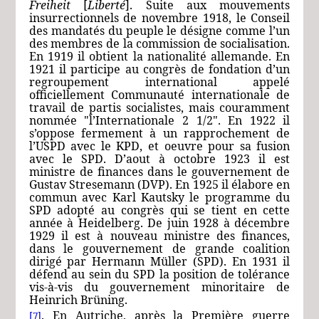
Freiheit
[
Liberté
]. Suite aux mouvements
insurrectionnels de novembre 1918, le Conseil
des mandatés du peuple le désigne comme l’un
des membres de la commission de socialisation.
En 1919 il obtient la nationalité allemande. En
1921 il participe au congrès de fondation d’un
regroupement international appelé
officiellement Communauté internationale de
travail de partis socialistes, mais couramment
nommée "l’Internationale 2 1/2". En 1922 il
s’oppose fermement à un rapprochement de
l’USPD avec le KPD, et oeuvre pour sa fusion
avec le SPD. D’aout à octobre 1923 il est
ministre de finances dans le gouvernement de
Gustav Stresemann
(DVP). En 1925 il élabore en
commun avec Karl Kautsky le programme du
SPD adopté au congrès qui se tient en cette
année à
Heidelberg
. De juin 1928 à décembre
1929 il est à nouveau ministre des finances,
dans le gouvernement de grande coalition
dirigé par
Hermann Müller
(SPD). En 1931 il
défend au sein du SPD la position de tolérance
vis-à-vis du gouvernement minoritaire de
Heinrich Brüning
.
. En Autriche, après la Première guerre
[7]