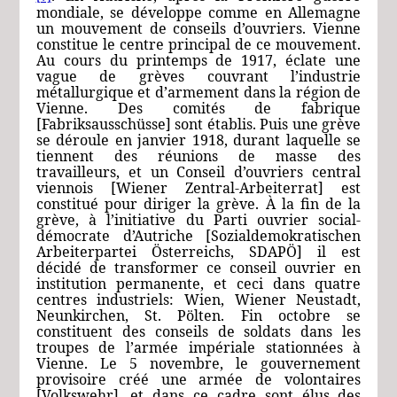
mondiale, se développe comme en Allemagne
un mouvement de conseils d’ouvriers. Vienne
constitue le centre principal de ce mouvement.
Au cours du printemps de 1917, éclate une
vague de grèves couvrant l’industrie
métallurgique et d’armement dans la région de
Vienne. Des comités de fabrique
[Fabriksausschüsse]
sont établis. Puis une grève
se déroule en janvier 1918, durant laquelle se
tiennent des réunions de masse des
travailleurs, et un Conseil d’ouvriers central
viennois
[Wiener Zentral-Arbeiterrat]
est
constitué pour diriger la grève. À la fin de la
grève, à l’initiative du Parti ouvrier social-
démocrate d’Autriche
[Sozialdemokratischen
Arbeiterpartei Österreichs, SDAPÖ]
il est
décidé de transformer ce conseil ouvrier en
institution permanente, et ceci dans quatre
centres industriels: Wien, Wiener Neustadt,
Neunkirchen, St. Pölten. Fin octobre se
constituent des conseils de soldats dans les
troupes de l’armée impériale stationnées à
Vienne. Le 5 novembre, le gouvernement
provisoire créé une armée de volontaires
[Volkswehr]
, et dans ce cadre sont élus des