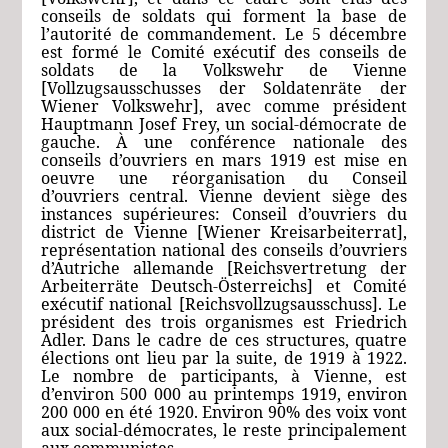
conseils de soldats qui forment la base de
l’autorité de commandement. Le 5 décembre
est formé le Comité exécutif des conseils de
soldats de la
Volkswehr
de Vienne
[Vollzugsausschusses der Soldatenräte der
Wiener Volkswehr]
, avec comme président
Hauptmann Josef Frey, un social-démocrate de
gauche. À une conférence nationale des
conseils d’ouvriers en mars 1919 est mise en
oeuvre une réorganisation du Conseil
d’ouvriers central. Vienne devient siège des
instances supérieures: Conseil d’ouvriers du
district de Vienne
[Wiener Kreisarbeiterrat]
,
représentation national des conseils d’ouvriers
d’Autriche allemande
[Reichsvertretung der
Arbeiterräte Deutsch-Österreichs]
et Comité
exécutif national
[Reichsvollzugsausschuss]
. Le
président des trois organismes est Friedrich
Adler. Dans le cadre de ces structures, quatre
élections ont lieu par la suite, de 1919 à 1922.
Le nombre de participants, à Vienne, est
d’environ 500 000 au printemps 1919, environ
200 000 en été 1920. Environ 90% des voix vont
aux social-démocrates, le reste principalement
aux communistes.