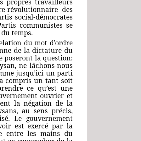
s propres travailleurs
e-révolutionnaire des
artis social-démocrates
 Partis communistes se
 du temps.
lation du mot d’ordre
nne de la dictature du
 poseront la question:
ysan, ne lâchons-nous
omme jusqu’ici un parti
a compris un tant soit
rendre ce qu’est une
ouvernement ouvrier et
ment la négation de la
sans, au sens précis,
lisé. Le gouvernement
oir est exercé par la
ve entre les mains du
aut se rapprocher de la