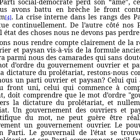
 Parti social-démocrate perd son “âme”, ce
ous avons battu en brèche le front contr
am
. La crise interne dans les rangs des P
[4]
ntue continuellement. De l’autre côté nos
l état des choses nous ne devons pas perdre
ns nous rendre compte clairement de la re
er et paysan vis‑à‑vis de la formule ancie
era parmi nous des camarades qui sans doute
mot d’ordre du gouvernement ouvrier et pa
a dictature du prolétariat, restons-nous c
ous un parti ouvrier et paysan? Celui qui 
du front uni, celui qui commence à comp
iat, doit comprendre que le mot d’ordre "g
ers la dictature du prolétariat, et nulle
riat. Un gouvernement des ouvriers et pay
tifique du mot, ne peut guère être réa
tivement un gouvernement ouvrier. Le pouv
on Parti. Le gouvernail de l’état se trou
rolétariat et son Parti comprennent qu’il f