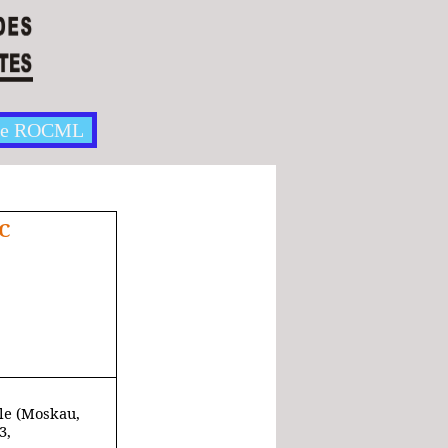
te ROCML
IC
le (Moskau,
3,