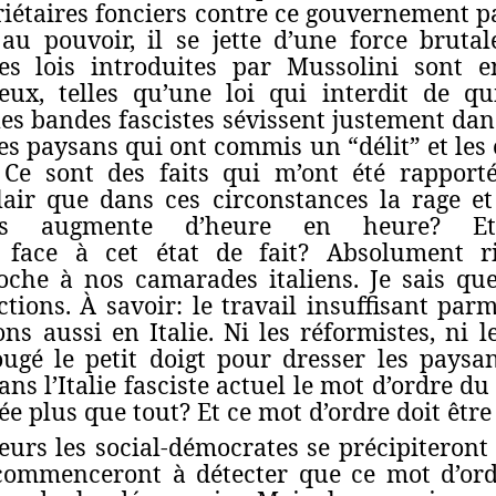
riétaires fonciers contre ce gouvernement 
au pouvoir, il se jette d’une force bruta
es lois introduites par Mussolini sont e
ux, telles qu’une loi qui interdit de qu
es bandes fascistes sévissent justement dans
es paysans qui ont commis un “délit” et les o
s. Ce sont des faits qui m’ont été rappor
 clair que dans ces circonstances la rage 
tes augmente d’heure en heure? Et
 face à cet état de fait? Absolument r
che à nos camarades italiens. Je sais qu
tions. À savoir: le travail insuffisant parm
s aussi en Italie. Ni les réformistes, ni 
ugé le petit doigt pour dresser les paysans
dans l’Italie fasciste actuel le mot d’ordre
e plus que tout? Et ce mot d’ordre doit être
urs les social-démocrates se précipiteront
t commenceront à détecter que ce mot d’or