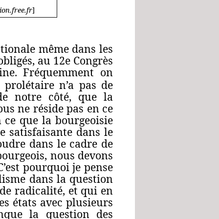
ion.free.fr
]
ationale même dans les
bligés, au 12e Congrès
maine. Fréquemment on
 prolétaire n’a pas de
de notre côté, que la
ous ne réside pas en ce
 ce que la bourgeoisie
 satisfaisante dans le
soudre dans le cadre de
 bourgeois, nous devons
C’est pourquoi je pense
lisme dans la question
e radicalité, et qui en
es états avec plusieurs
nque la question des