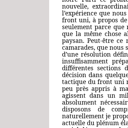
nouvelle, extraordin
l’expérience que nous
front uni, à propos d
seulement parce que n
que la même chose al
paysan. Peut‑être ce 
camarades, que nous so
d’une résolution défi
insuffisamment prépa
différentes sections
décision dans quelque
tactique du front uni n
peu près appris à ma
agissent dans un mil
absolument nécessaire
disposons de compr
naturellement je propo
actuelle du plénum éla