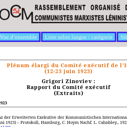
Vue d’ensemble
Liste selon langue / catégorie
Si
Plénum élargi du Comité exécutif de l’
(12‑23 juin 1923)
Grigori Zinoviev :
Rapport du Comité exécutif
(Extraits)
1923
z der Erweiterten Exekutive der Kommunistischen Internationa
Juni 1923) – Protokoll, Hamburg, C. Hoym Nachf. L. Cahnbley., 192