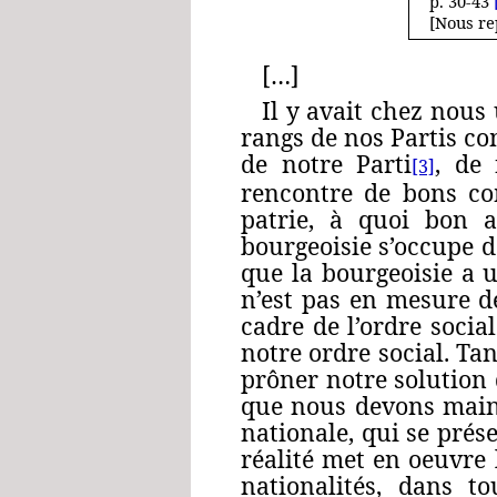
p. 30‑43
[Nous re
[…]
Il y avait chez nou
rangs de nos Partis c
de notre Parti
, de
[3]
rencontre de bons com
patrie, à quoi bon a
bourgeoisie s’occupe d
que la bourgeoisie a 
n’est pas en mesure d
cadre de l’ordre socia
notre ordre social. Ta
prôner notre solution 
que nous devons maint
nationale, qui se prés
réalité met en oeuvre 
nationalités, dans 