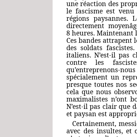
une réaction des prop
le fascisme est venu 
régions paysannes. L
directement moyenâge
8 heures. Maintenant l
Ces bandes attrapent l
des soldats fasciste
italiens. N’est‑il pas
contre les fascis
qu’entreprenons‑nous
spécialement un repro
presque toutes nos sec
cela que nous observon
maximalistes n’ont bo
N’est‑il pas clair que 
et paysan est approprié
Certainement, messie
avec des insultes, e