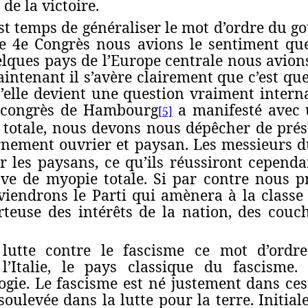
e la victoire.
st temps de généraliser le mot d’ordre du 
le 4e Congrès nous avions le sentiment qu
lques pays de l’Europe centrale nous avion
intenant il s’avère clairement que c’est qu
’elle devient une question vraiment interna
 congrès de Hambourg
a manifesté avec 
[5]
 totale, nous devons nous dépêcher de pré
nement ouvrier et paysan. Les messieurs 
r les paysans, ce qu’ils réussiront cepen
uve de myopie totale. Si par contre nous
viendrons le Parti qui amènera à la class
teuse des intérêts de la nation, des couche
utte contre le fascisme ce mot d’ordr
 l’Italie, le pays classique du fascisme
logie. Le fascisme est né justement dans ce
soulevée dans la lutte pour la terre. Initia