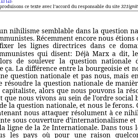
[1]
[2]
.
produisons ce texte avec l’accord du responsable du site
321ignit
s un nihilisme semblable dans la question n
ommunistes. Récemment encore nous étions o
 fixer les lignes directrices dans ce do
munistes qui disent: Déjà Marx a dit, le
lors de soulever la question nationale 
e ça. La différence entre la bourgeoisie et n
une question nationale et pas nous, mais en
e résoudre la question nationale de manière
l capitaliste, alors que nous pouvons la ré
nt que nous vivons au sein de l’ordre social
de la question nationale, et nous le ferons. 
enant nous attaquer résolument à ce nihi
ente sous couverture d’internationalisme et d
la ligne de la 2e Internationale. Dans tous l
tous les pays où pour une raison quelco