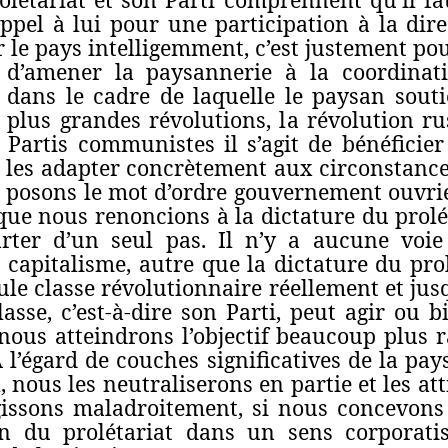
ppel à lui pour une participation à la direct
r le pays intelligemment, c’est justement po
 d’amener la paysannerie à la coordinat
, dans le cadre de laquelle le paysan souti
 plus grandes révolutions, la révolution r
 Partis communistes il s’agit de bénéficie
e les adapter concrètement aux circonstanc
 posons le mot d’ordre gouvernement ouvrie
que nous renoncions à la dictature du prolét
ter d’un seul pas. Il n’y a aucune voie 
capitalisme, autre que la dictature du prolé
ule classe révolutionnaire réellement et jus
lasse, c’est‑à‑dire son Parti, peut agir ou 
 nous atteindrons l’objectif beaucoup plus 
 l’égard de couches significatives de la pays
 nous les neutraliserons en partie et les at
gissons maladroitement, si nous concevons
ion du prolétariat dans un sens corporati