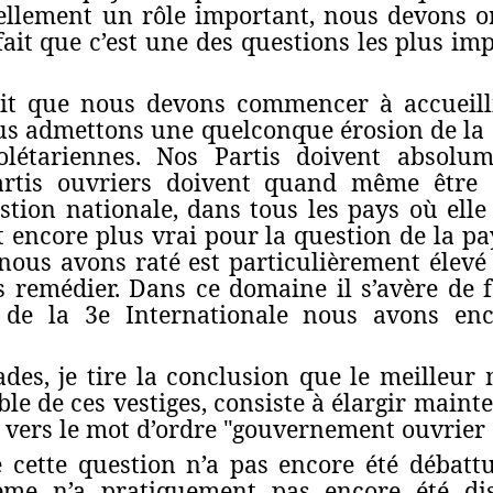
uellement un rôle important, nous devons or
ait que c’est une des questions les plus impo
 dit que nous devons commencer à accueill
ous admettons une quelconque érosion de la 
olétariennes. Nos Partis doivent absolum
artis ouvriers doivent quand même être
tion nationale, dans tous les pays où elle 
st encore plus vrai pour la question de la pa
nous avons raté est particulièrement élevé
 remédier. Dans ce domaine il s’avère de 
 de la 3e Internationale nous avons enc
des, je tire la conclusion que le meilleur
le de ces vestiges, consiste à élargir maint
vers le mot d’ordre "gouvernement ouvrier 
 cette question n’a pas encore été débatt
ème n’a pratiquement pas encore été dis