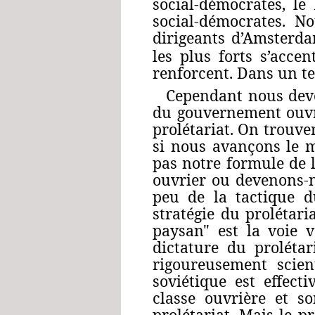
social-démocrates, le
social-démocrates. N
dirigeants d’Amsterd
les plus forts s’acce
renforcent. Dans un te
Cependant nous devo
du gouvernement ouvri
prolétariat. On trouv
si nous avançons le 
pas notre formule de l
ouvrier ou devenons-n
peu de la tactique 
stratégie du prolétar
paysan" est la voie v
dictature du proléta
rigoureusement scien
soviétique est effec
classe ouvrière et s
prolétariat. Mais le p