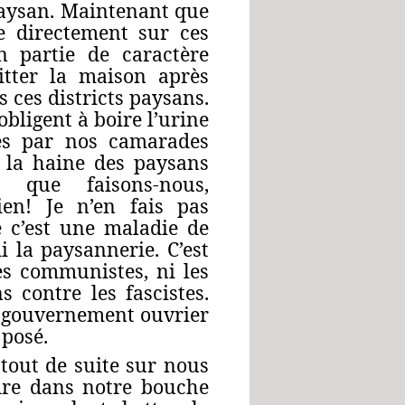
paysan. Maintenant que
le directement sur ces
n partie de caractère
itter la maison après
 ces districts paysans.
bligent à boire l’urine
tés par nos camarades
et la haine des paysans
 que faisons‑nous,
ien! Je n’en fais pas
e c’est une maladie de
i la paysannerie. C’est
les communistes, ni les
 contre les fascistes.
 du gouvernement ouvrier
 posé.
 tout de suite sur nous
dre dans notre bouche