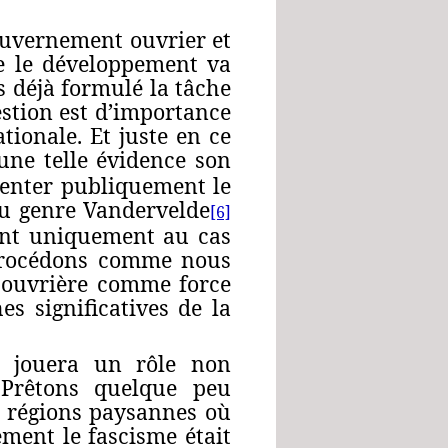
gouvernement ouvrier et
e le développement va
s déjà formulé la tâche
estion est d’importance
tionale. Et juste en ce
une telle évidence son
senter publiquement le
du genre Vandervelde
[6]
dant uniquement au cas
 procédons comme nous
e ouvrière comme force
s significatives de la
e jouera un rôle non
. Prêtons quelque peu
s régions paysannes où
lement le fascisme était