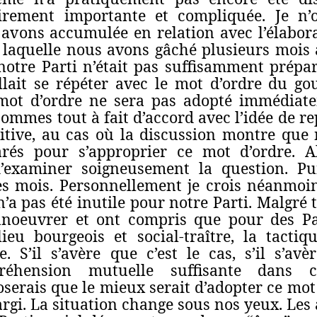
airement importante et compliquée. Je n’
 avons accumulée en relation avec l’élabora
e laquelle nous avons gâché plusieurs mois
otre Parti n’était pas suffisamment prépar
lait se répéter avec le mot d’ordre du go
mot d’ordre ne sera pas adopté immédiate
mmes tout à fait d’accord avec l’idée de r
nitive, au cas où la discussion montre que 
rés pour s’approprier ce mot d’ordre. A
 d’examiner soigneusement la question. P
s mois. Personnellement je crois néanmoin
’a pas été inutile pour notre Parti. Malgré 
noeuvrer et ont compris que pour des P
ieu bourgeois et social-traître, la tacti
. S’il s’avère que c’est le cas, s’il s’a
éhension mutuelle suffisante dans ce
serais que le mieux serait d’adopter ce mot
rgi. La situation change sous nos yeux. Les