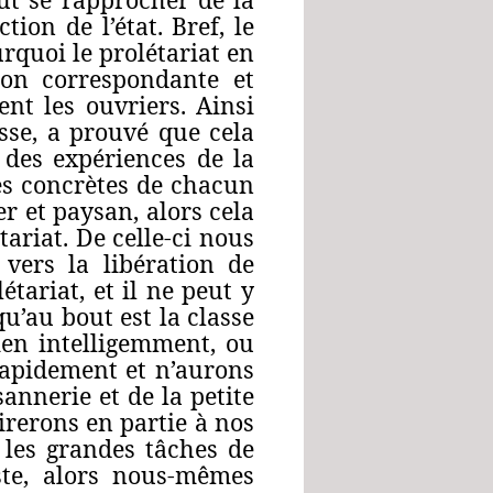
ion de l’état. Bref, le
urquoi le prolétariat en
ion correspondante et
ent les ouvriers. Ainsi
usse, a prouvé que cela
r des expériences de la
es concrètes de chacun
r et paysan, alors cela
ariat. De celle-ci nous
vers la libération de
tariat, et il ne peut y
qu’au bout est la classe
bien intelligemment, ou
rapidement et n’aurons
annerie et de la petite
tirerons en partie à nos
 les grandes tâches de
ste, alors nous‑mêmes