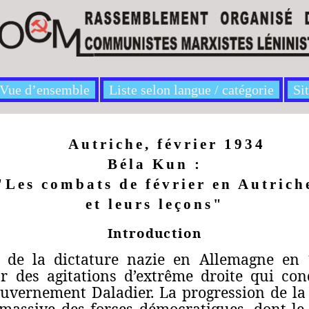
Vue d’ensemble
Liste selon langue / catégorie
Si
Autriche, février 1934
Béla Kun :
"Les combats de février en Autrich
et leurs leçons"
Introduction
n de la dictature nazie en Allemagne en 
 des agitations d’extrême droite qui cond
ouvernement Daladier. La progression de la 
massive des forces démocratiques, dont le s