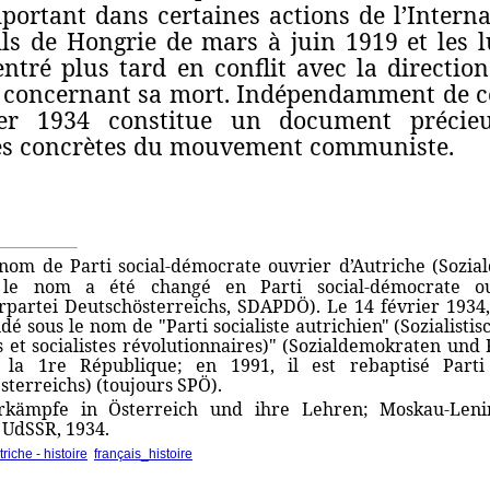
portant dans certaines actions de l’Intern
ls de Hongrie de mars à juin 1919 et les 
entré plus tard en conflit avec la direction
ts concernant sa mort. Indépendamment de c
er 1934 constitue un document précie
ues concrètes du mouvement communiste.
 nom de Parti social-démocrate ouvrier d’Autriche (
Sozia
le nom a été changé en Parti social-démocrate ou
rpartei Deutschösterreichs
, SDAPDÖ). Le 14 février 1934,
ndé sous le nom de "Parti socialiste autrichien" (Sozialisti
et socialistes révolutionnaires)"
(Sozialdemokraten und R
e la 1re République; en 1991, il est rebaptisé Parti 
sterreichs) (toujours SPÖ).
rkämpfe in Österreich und ihre Lehren; Moskau-Lenin
 UdSSR, 1934.
riche - histoire
,
français_histoire
|