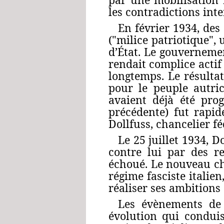
les contradictions int
En février 1934, des
("milice patriotique",
d’État. Le gouverneme
rendait complice acti
longtemps. Le résulta
pour le peuple autric
avaient déjà été pro
précédente) fut rapid
Dollfuss, chancelier f
Le 25 juillet 1934, 
contre lui par des r
échoué. Le nouveau ch
régime fasciste italien
réaliser ses ambitions
Les évènements de 
évolution qui conduis