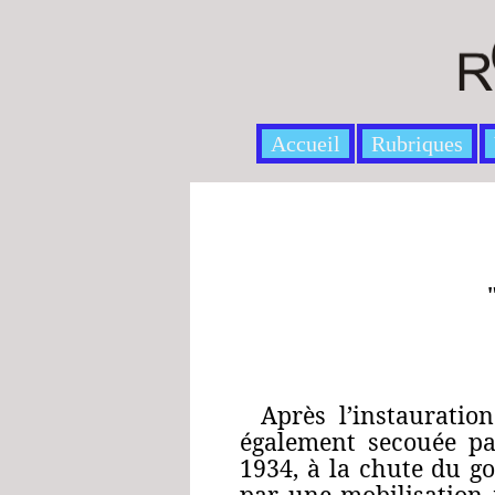
Accueil
Rubriques
Après l’instauratio
également secouée par
1934, à la chute du g
par une mobilisation 