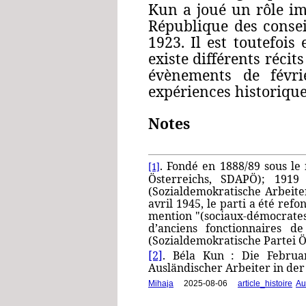
Kun a joué un rôle im
République des consei
1923. Il est toutefois 
existe différents réci
évènements de févri
expériences historiq
Notes
. Fondé en 1888/89 sous le
[1]
Österreichs
, SDAPÖ); 1919 
(
Sozialdemokratische Arbeite
avril 1945, le parti a été refo
mention "(sociaux-démocrates 
d’anciens fonctionnaires d
(Sozialdemokratische Partei Ö
[2]
. Béla Kun : Die Februa
Ausländischer Arbeiter in der
Mihaja
|
2025-08-06
|
article_histoire
,
Aut