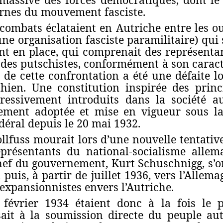
ernes du mouvement fasciste.
 combats éclataient en Autriche entre les ou
 une organisation fasciste paramilitaire) qui
nt en place, qui comprenait des représenta
f des putschistes, conformément à son carac
t de cette confrontation a été une défaite 
hien. Une constitution inspirée des prin
gressivement introduits dans la société a
ement adoptée et mise en vigueur sous la
édéral depuis le 20 mai 1932.
Dollfuss mourait lors d’une nouvelle tentati
eprésentants du national-socialisme allem
ef du gouvernement, Kurt Schuschnigg, s’ori
, puis, à partir de juillet 1936, vers l’Allema
 expansionnistes envers l’Autriche.
février 1934 étaient donc à la fois le 
ait à la soumission directe du peuple aut