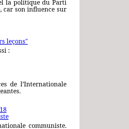
l la politique du Parti
 car son influence sur
rs leçons"
si :
s de l’Internationale
eantes.
918
iste
nationale communiste.