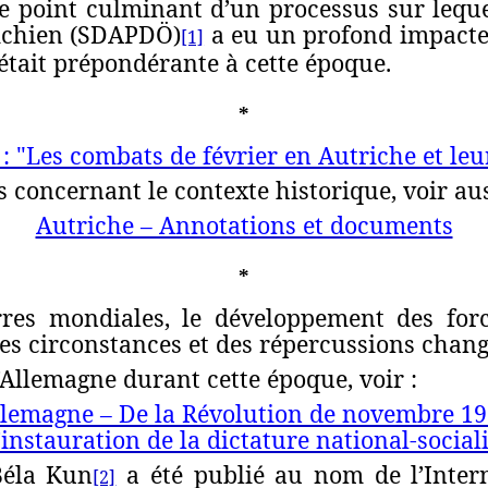
 le point culminant d’un processus sur leque
richien (SDAPDÖ)
a eu un profond impacte,
[1]
était prépondérante à cette époque.
*
: "Les combats de février en Autriche et leu
 concernant le contexte historique, voir aus
Autriche – Annotations et documents
*
res mondiales, le développement des force
s circonstances et des répercussions chang
’Allemagne durant cette époque, voir :
lemagne – De la Révolution de novembre 1
’instauration de la dictature national-social
Béla Kun
a été publié au nom de l’Inter
[2]