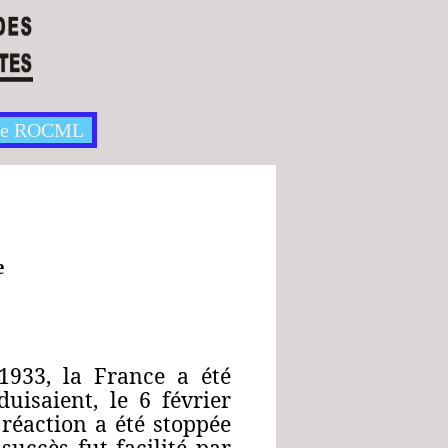
te ROCML
e
1933, la France a été
uisaient, le 6 février
réaction a été stoppée
uccès fut facilité par