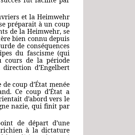
vriers et la
Heimwehr
 se préparait à un coup
nts de la
Heimwehr
, se
tère bien connu depuis
lourde de conséquences
cipes du fascisme (qui
u cours de la période
 direction d’Engelbert
ve de coup d’État menée
and. Ce coup d’État a
entait d’abord vers le
gne nazie, qui finit par
point de départ d’une
richien à la dictature